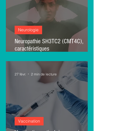
Neurologie
Neuropathie SH3TC2 (CMT4C),
caractéristiques
électrophysiologiques et risque de
confusion avec les neuropathies
inflammatoires : une cohorte
27 févr.
2 min de lecture
brésilienne
Vaccination