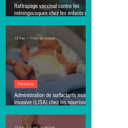
Rattrapage vaccinal contre les
méningocoques chez les enfants nés
entre 2020 et 2024 : un arrêté
gouvernemental
13 mai
1 min de lecture
Pédiatrie
Administration de surfactants moins
invasive (LISA) chez les nourrissons
prématurés extrêmes : une revue
systématique et une méta-analyse
13 mai
1 min de lecture