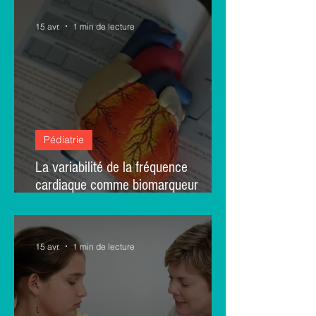
15 avr.
1 min de lecture
Pédiatrie
La variabilité de la fréquence
cardiaque comme biomarqueur
précoce du risque
neurodéveloppemental chez le
prématuré
15 avr.
1 min de lecture