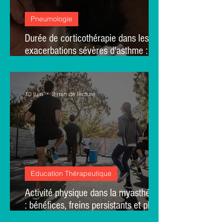
Pneumologie
Durée de corticothérapie dans les
exacerbations sévères d'asthme :
vers une stratégie guidée par
l'éosinophilie sanguine ? – une étude
ouverte, randomisée et bicentrique
10 juin
2 min de lecture
Education Thérapeutique
Activité physique dans la myasthénie
: bénéfices, freins persistants et place
des traitements – une étude