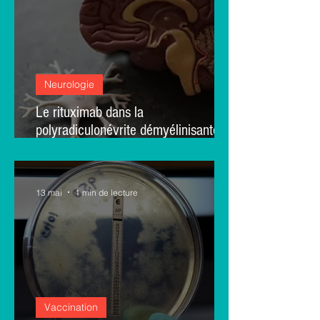
Neurologie
Le rituximab dans la
polyradiculonévrite démyélinisante
chronique : résultats randomisé
13 mai
1 min de lecture
Vaccination