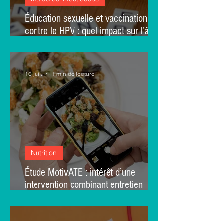
Éducation sexuelle et vaccination
contre le HPV : quel impact sur l’âge
du premier rapport sexuel ? - une
étude transversale brésilienne
16 juil.
1 min de lecture
Nutrition
Étude MotivATE : intérêt d’une
intervention combinant entretien
motivationnel et TCC dans l’addiction
alimentaire – une étude randomisée