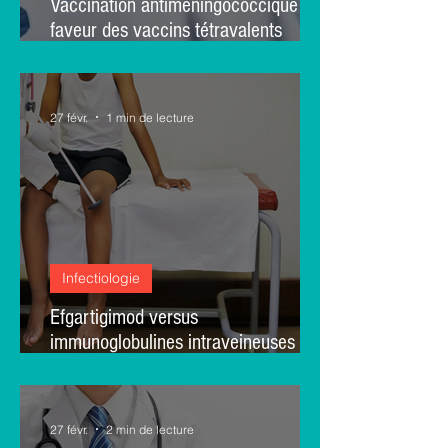
Vaccination antiméningococcique en
faveur des vaccins tétravalents
ACWY : une modélisation de l’Institut
Pasteur et Santé publique France
27 févr.
1 min de lecture
Infectiologie
Efgartigimod versus
immunoglobulines intraveineuses
dans le syndrome de Guillain–Barré :
premiers résultats d’une étude non
contrôlée
27 févr.
2 min de lecture