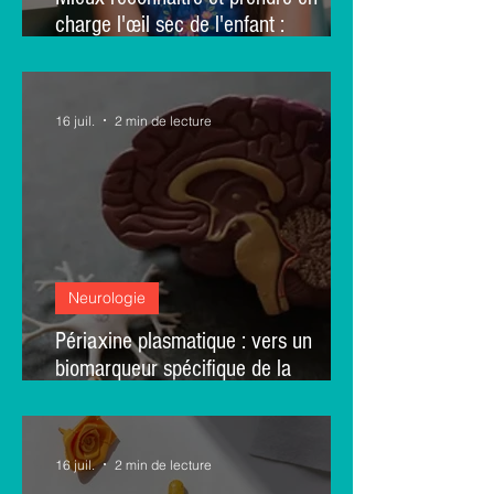
charge l'œil sec de l'enfant :
enseignements d'un Delphi Européen
16 juil.
2 min de lecture
Neurologie
Périaxine plasmatique : vers un
biomarqueur spécifique de la
démyélinisation périphérique – une
étude longitudinale et analyses
transversales
16 juil.
2 min de lecture