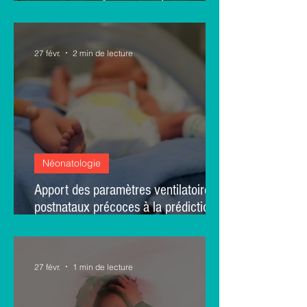
EMBARC?
27 févr.
2 min de lecture
Néonatologie
Apport des paramètres ventilatoires
postnataux précoces à la prédiction
du pronostic pulmonaire chez les
grands prématurés : une étude
rétrospective monocentrique sur 168
27 févr.
1 min de lecture
prématurés