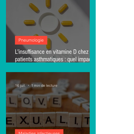
Pneumologie
L'insuffisance en vitamine D chez les
patients asthmatiques : quel impact
sur le plan fonctionnel respiratoire ? –
une étude interventionnelle
monocentrique
16 juil.
1 min de lecture
Maladies infectieuses