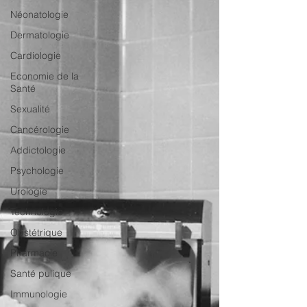
Néonatologie
Dermatologie
Cardiologie
Economie de la
Santé
Sexualité
Cancérologie
Addictologie
Psychologie
Urologie
Technologie
Obstétrique
Pharmacie
Santé pulique
Immunologie