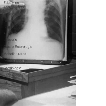
Education
Thérapeutique
Inflammation
Biothérapies
Intelligence
artificielle
Imagerie
Gastro-Entérologie
Maladies rares
Prise en charge
Cardiologie
Vaccination
ps