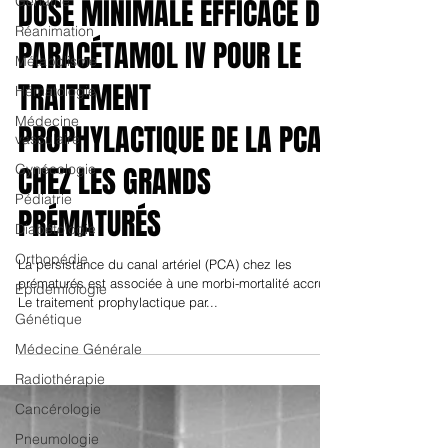
Gériatrie
Pédiatrie
Réanimation
DOSE MINIMALE EFFICACE DU
Métabolisme
Hématologie
PARACÉTAMOL IV POUR LE
Médecine
TRAITEMENT
vasculaire
Gynécologie
PROPHYLACTIQUE DE LA PCA
Pédiatrie
CHEZ LES GRANDS
Diabétologie
Orthopédie
PRÉMATURÉS
Epidémiologie
La persistance du canal artériel (PCA) chez les
Génétique
prématurés est associée à une morbi-mortalité accrue.
Médecine Générale
Le traitement prophylactique par...
Radiothérapie
Cancérologie
Pneumologie