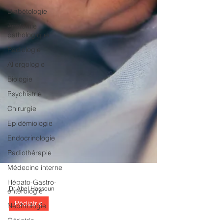
Diabétologie
Anatomie
pathologique
Radiologie
Allergologie
Biologie
Psychiatrie
Chirurgie
Epidémiologie
Endocrinologie
Radiothérapie
Médecine interne
Hépato-Gastro-
entérologie
Néphrologie
Dr Abel Hassoun