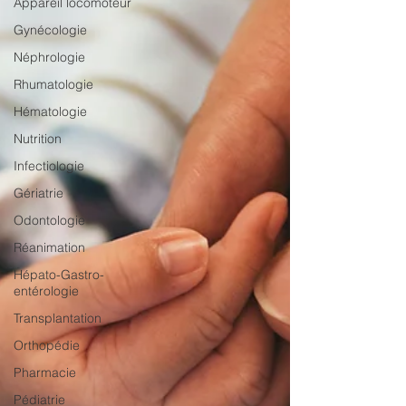
Appareil locomoteur
Gynécologie
Néphrologie
Rhumatologie
Hématologie
Nutrition
Infectiologie
Gériatrie
Odontologie
Réanimation
Hépato-Gastro-
entérologie
Transplantation
Orthopédie
Pharmacie
Pédiatrie