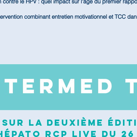
n contre le HPV : quel impact sur l'âge du premier rappo
tervention combinant entretien motivationnel et TCC dan
NTERMED 
sur la deuxième édit
épato RCP Live du 26