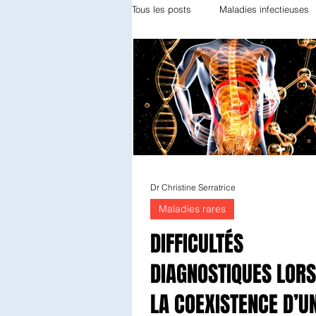
Tous les posts
Maladies infectieuses
Appareil locomoteur
Gynécolog
Odontologie
Réanimation
Diabétologie
Anatomie patholo
Dr Christine Serratrice
Maladies rares
DIFFICULTÉS
Endocrinologie
Radiothérapie
DIAGNOSTIQUES LORS
LA COEXISTENCE D’U