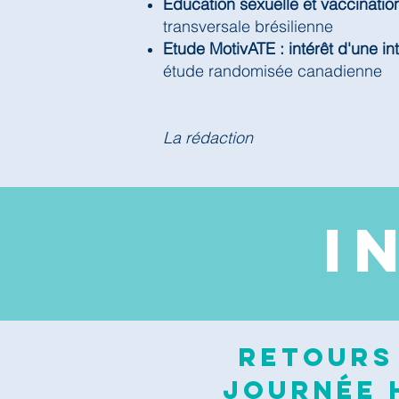
Education sexuelle et vaccinatio
transversale brésilienne
Etude MotivATE : intérêt d'une in
étude randomisée canadienne
La rédaction
I
Retours 
journée H