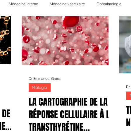
Médecine interne
Médecine vasculaire
Ophtalmologie
ie
Néphrologie
Rhumatologie
Hématologie
Nutrition
Hépato-Gastro-entérologie
Transplantation
Orthopédie
Pha
gique
Radiologie
Allergologie
Biologie
Psychiatrie
Dr Emmanuel Gross
Dr
Biologie
LA CARTOGRAPHIE DE LA
T
 DE
RÉPONSE CELLULAIRE À LA
N
NE
TRANSTHYRÉTINE