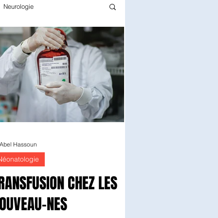
Neurologie
Infectiologie
Gériatrie
rmacie
Pédiatrie
Chirurgie
Epidémiologie
 Abel Hassoun
Néonatologie
RANSFUSION CHEZ LES
OUVEAU-NES