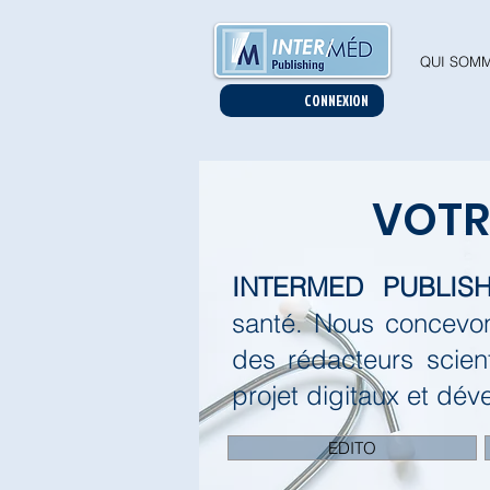
QUI SOMM
CONNEXION
VOT
INTERMED PUBLISH
santé.
Nous concevon
des rédacteurs scien
projet digitaux et dév
EDITO