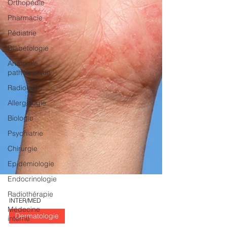
Orthopédie
Pharmacie
Pédiatrie
Diabétologie
Anatomie
pathologique
Radiologie
Allergologie
Biologie
Psychiatrie
Chirurgie
Epidémiologie
Endocrinologie
Radiothérapie
Médecine
interne
INTER/MED