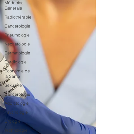
Médecine
Générale
Radiothérapie
Cancérologie
Pneumologie
Néonatologie
Dermatologie
Cardiologie
Economie de
la Santé
Sexualité
Cancérologie
Addictologie
Psychologie
Urologie
Technologie