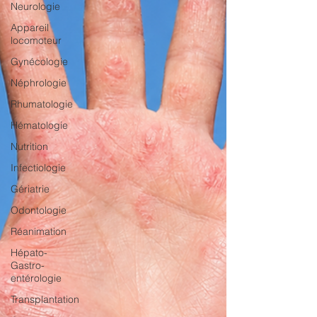
Neurologie
Appareil
locomoteur
Gynécologie
Néphrologie
Rhumatologie
Hématologie
Nutrition
Infectiologie
Gériatrie
Odontologie
Réanimation
Hépato-
Gastro-
entérologie
Transplantation