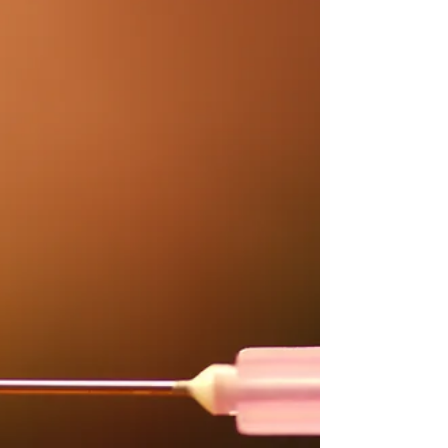
drogues et des tendances addictives (OFDT) montre
que la consommation de cocaïne explose...