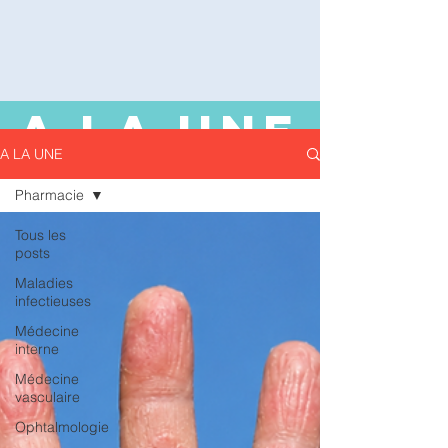
A LA UNE
A LA UNE
Pharmacie
Tous les
posts
Maladies
infectieuses
Médecine
interne
Médecine
vasculaire
Ophtalmologie