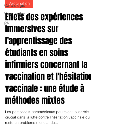
Cardiologie
Vaccination
L'équipe éditoriale de VaccineXPERT.fr
ps
Vaccination
Effets des expériences
immersives sur
l'apprentissage des
étudiants en soins
infirmiers concernant la
vaccination et l'hésitation
vaccinale : une étude à
méthodes mixtes