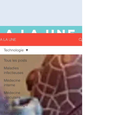
A LA UNE
A LA UNE
Technologie
Tous les posts
Maladies
infectieuses
Médecine
interne
Médecine
vasculaire
Ophtalmologie
Neurologie