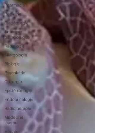
Pharmacie
Pédiatrie
Diabétologie
Anatomie
pathologique
Radiologie
Allergologie
Biologie
Psychiatrie
Chirurgie
Epidémiologie
Endocrinologie
Radiothérapie
Médecine
interne
Hépato-