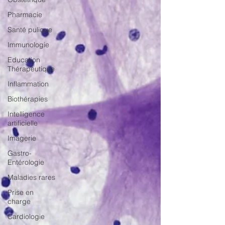
Pharmacie
Santé pulique
Immunologie
Education
Thérapeutique
Inflammation
Biothérapies
Intelligence
artificielle
Imagerie
Gastro-
Entérologie
Maladies rares
Prise en
charge
Cardiologie