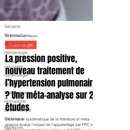
Gastro-
entérologie
Néphrologie
Gériatrie
Réanimation
Métabolisme
Dr Emmanuel Marez
Hématologie
Pneumologie
Médecine
vasculaire
La pression positive,
Gynécologie
nouveau traitement de
Pédiatrie
l’hypertension pulmonaire
Diabétologie
Orthopédie
? Une méta-analyse sur 23
Epidémiologie
études
Génétique
Médecine