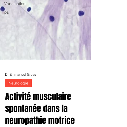
Vaccination
ps
Dr Emmanuel Gross
Neurologie
Activité musculaire