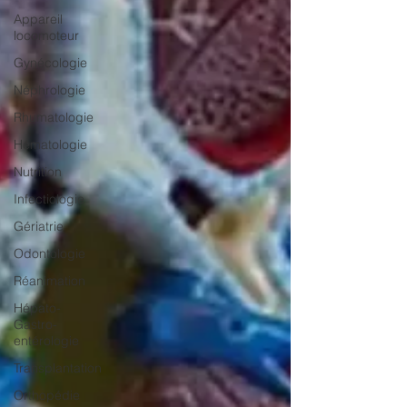
Appareil
locomoteur
Gynécologie
Néphrologie
Rhumatologie
Hématologie
Nutrition
Infectiologie
Gériatrie
Odontologie
Réanimation
Hépato-
Gastro-
entérologie
Transplantation
Orthopédie