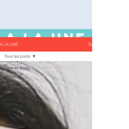
A LA UNE
A LA UNE
Tous les posts
Tous les posts
Maladies
infectieuses
Médecine
interne
Médecine
vasculaire
Ophtalmologie
Neurologie