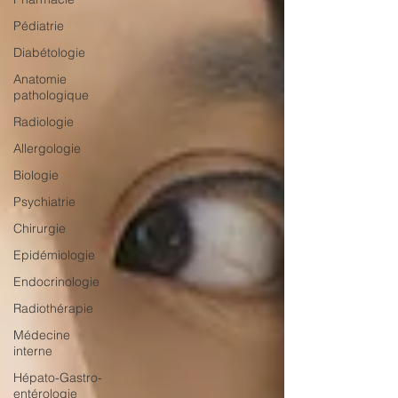
Pédiatrie
Diabétologie
Anatomie
pathologique
Radiologie
Allergologie
Biologie
Psychiatrie
Chirurgie
Epidémiologie
Endocrinologie
Radiothérapie
Médecine
interne
Hépato-Gastro-
entérologie