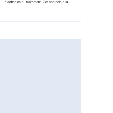
De nombreuses spécialités médicales sont
confrontées aux problématiques d’observance et
d’adhésion au traitement. Cet obstacle à la...