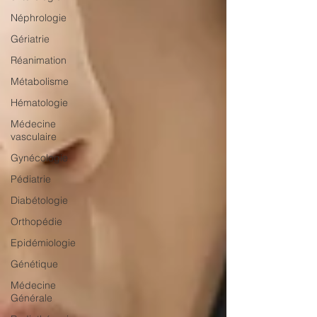
Néphrologie
Gériatrie
Réanimation
Métabolisme
Hématologie
Médecine
vasculaire
Gynécologie
Pédiatrie
Diabétologie
Orthopédie
Epidémiologie
Génétique
Médecine
Générale