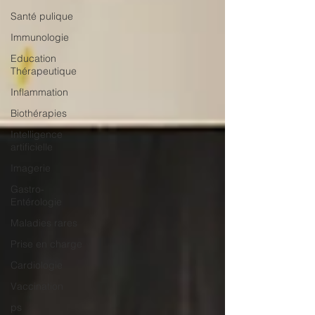
Santé pulique
Immunologie
Education
Thérapeutique
Inflammation
Biothérapies
Intelligence
artificielle
Imagerie
Gastro-
Entérologie
Maladies rares
Prise en charge
Cardiologie
Vaccination
ps