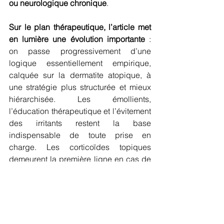
ou neurologique chronique
.
Sur le plan thérapeutique, l’article met 
en lumière une évolution importante
 : 
on passe progressivement d’une 
logique essentiellement empirique, 
calquée sur la dermatite atopique, à 
une stratégie plus structurée et mieux 
hiérarchisée. Les émollients, 
l’éducation thérapeutique et l’évitement 
des irritants restent la base 
indispensable de toute prise en 
charge. Les corticoïdes topiques 
demeurent la première ligne en cas de 
poussée, mais leur usage prolongé est 
limité par des effets indésirables et une 
réponse souvent incomplète. Les 
inhibiteurs de la calcineurine, la 
photothérapie et certains traitements 