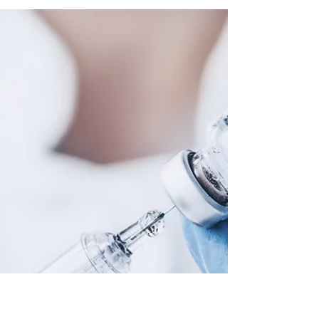
Pr. Nejib DOSS, Tunisie
Infectiologie
Lorsque la peau se révolte
La peau exprime à merveille plusieurs modifications
internes de l’organisme, tels les déficits en minéraux
ou en vitamines.