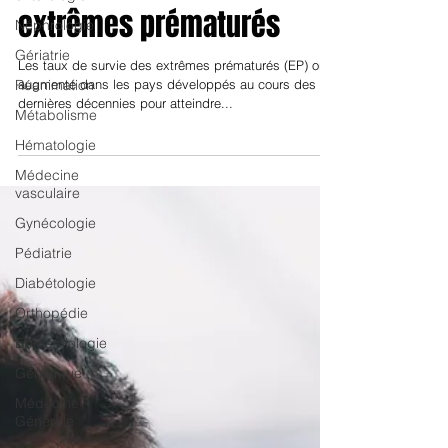
Placenta prédictif chez les
Néphrologie
Gériatrie
extrêmes prématurés
Réanimation
Métabolisme
Les taux de survie des extrêmes prématurés (EP) ont
augmenté dans les pays développés au cours des
Hématologie
dernières décennies pour atteindre...
Médecine
vasculaire
Gynécologie
Pédiatrie
Diabétologie
Orthopédie
Epidémiologie
Génétique
Médecine
Générale