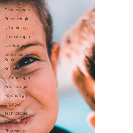
Radiothérapie
Cancérologie
Pneumologie
Néonatologie
Dermatologie
Cardiologie
Economie de la
Santé
Sexualité
Cancérologie
Addictologie
Psychologie
Urologie
Technologie
Obstétrique
Pharmacie