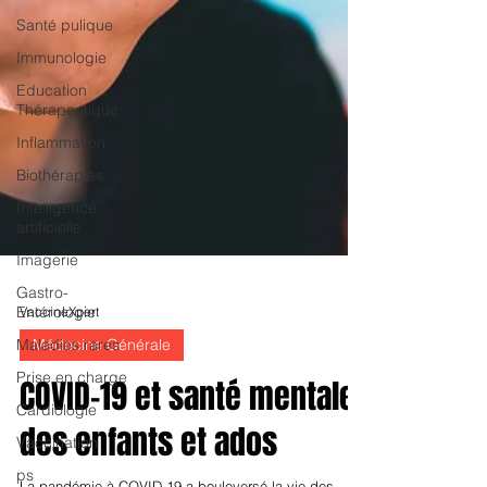
Santé pulique
Immunologie
Education
Thérapeutique
Inflammation
Biothérapies
Intelligence
artificielle
Imagerie
Gastro-
Entérologie
Maladies rares
Prise en charge
Cardiologie
VaccineXpert
Vaccination
Médecine Générale
ps