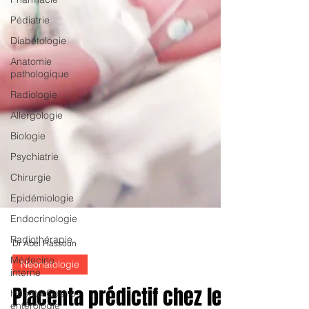
Pédiatrie
Diabétologie
Anatomie
pathologique
Radiologie
Allergologie
Biologie
Psychiatrie
Chirurgie
Epidémiologie
Endocrinologie
Radiothérapie
Médecine
interne
Dr Abel Hassoun
Hépato-Gastro-
Néonatologie
entérologie