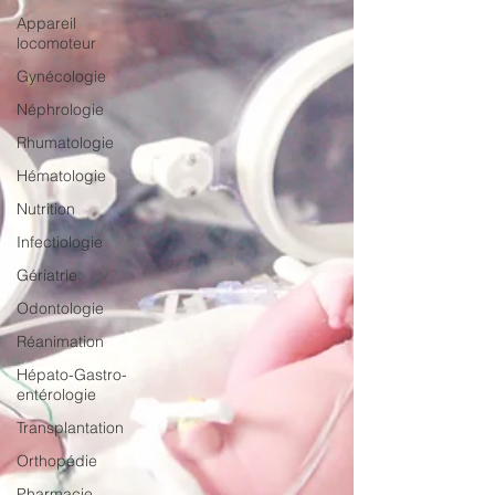
Appareil
locomoteur
Gynécologie
Néphrologie
Rhumatologie
Hématologie
Nutrition
Infectiologie
Gériatrie
Odontologie
Réanimation
Hépato-Gastro-
entérologie
Transplantation
Orthopédie
Pharmacie