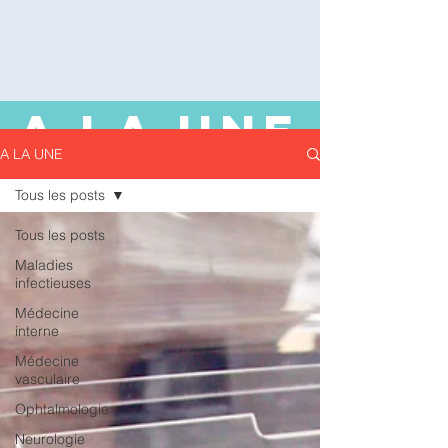
A LA UNE
A LA UNE
Tous les posts
Tous les posts
Maladies
infectieuses
Médecine
interne
Médecine
vasculaire
Ophtalmologie
Neurologie