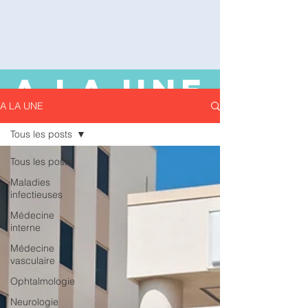
A LA UNE
A LA UNE
Tous les posts
Tous les posts
Maladies
infectieuses
Médecine
interne
Médecine
vasculaire
Ophtalmologie
Neurologie