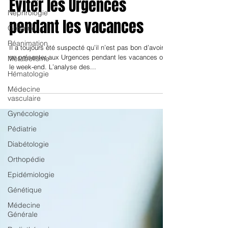
Médecine interne
Néphrologie
Eviter les Urgences
Gériatrie
pendant les vacances
Réanimation
Métabolisme
Il a toujours été suspecté qu’il n’est pas bon d’avoir à
Hématologie
se présenter aux Urgences pendant les vacances ou
Médecine
le week-end. L’analyse des...
vasculaire
Gynécologie
Pédiatrie
Diabétologie
Orthopédie
Epidémiologie
Génétique
Médecine
Générale