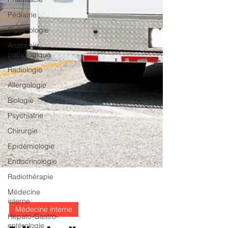
Pédiatrie
Diabétologie
Anatomie
pathologique
Radiologie
Allergologie
Biologie
Psychiatrie
Chirurgie
Epidémiologie
Endocrinologie
Radiothérapie
Médecine
interne
Hépato-Gastro-
-
entérologie