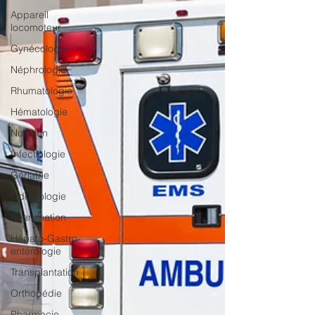
Appareil
locomoteur
Gynécologie
Néphrologie
Rhumatologie
Hématologie
Nutrition
Infectiologie
Gériatrie
Odontologie
Réanimation
Hépato-Gastro-
entérologie
Transplantation
Orthopédie
Pharmacie