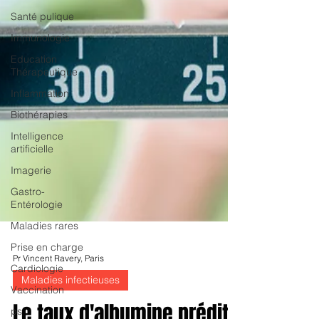
Santé pulique
Immunologie
Education
Thérapeutique
Inflammation
Biothérapies
Intelligence
artificielle
Imagerie
Gastro-
Entérologie
Maladies rares
Prise en charge
Cardiologie
Vaccination
ps