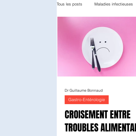
Tous les posts
Maladies infectieuses
Appareil locomoteur
Gynécolog
Odontologie
Réanimation
Diabétologie
Anatomie patholo
Dr Guillaume Bonnaud
Gastro-Entérologie
Endocrinologie
Radiothérapie
CROISEMENT ENTRE
TROUBLES ALIMENTA