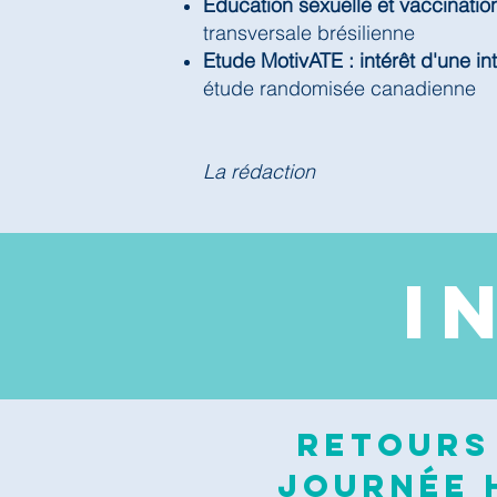
Education sexuelle et vaccinatio
transversale brésilienne
Etude MotivATE : intérêt d'une in
étude randomisée canadienne
La rédaction
I
Retours 
journée H