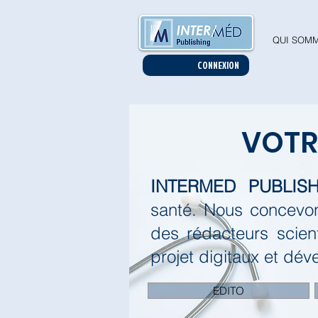
QUI SOMM
CONNEXION
VOT
INTERMED PUBLISH
santé.
Nous concevon
des rédacteurs scien
projet digitaux et dév
EDITO