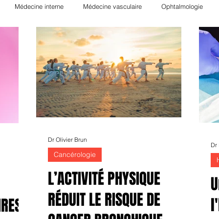
Médecine interne
Médecine vasculaire
Ophtalmologie
ie
Néphrologie
Rhumatologie
Hématologie
Nutrition
Hépato-Gastro-entérologie
Transplantation
Orthopédie
Pha
gique
Radiologie
Allergologie
Biologie
Psychiatrie
Dr Olivier Brun
Dr
Cancérologie
L’ACTIVITÉ PHYSIQUE
U
RÉDUIT LE RISQUE DE
l
IRES