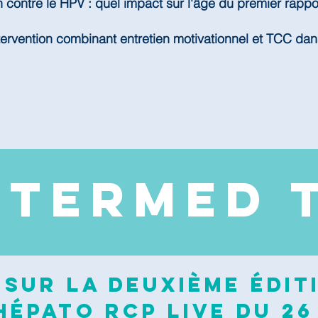
n contre le HPV : quel impact sur l'âge du premier rappo
tervention combinant entretien motivationnel et TCC dan
NTERMED 
sur la deuxième édit
épato RCP Live du 26