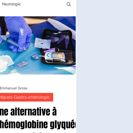
Neurologie
Infectiologie
Gériatrie
rmacie
Pédiatrie
Chirurgie
Epidémiologie
 Emmanuel Gross
Hépato-Gastro-entérologie
ne alternative à
'hémoglobine glyquée