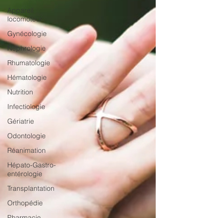
Appareil
locomoteur
Gynécologie
Néphrologie
Rhumatologie
Hématologie
Nutrition
Infectiologie
Gériatrie
Odontologie
Réanimation
Hépato-Gastro-
entérologie
Transplantation
Orthopédie
Pharmacie