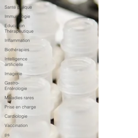
Santé pulique
Immunologie
Education
Thérapeutique
Inflammation
Biothérapies
Intelligence
artificielle
Imagerie
Gastro-
Entérologie
Maladies rares
Prise en charge
Cardiologie
Vaccination
ps