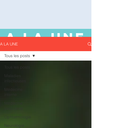
A LA UNE
A LA UNE
Tous les posts
Tous les posts
Maladies
infectieuses
Médecine
interne
Médecine
vasculaire
Ophtalmologie
Neurologie