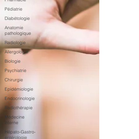
Pédiatrie
Diabétologie
Anatomie
pathologique
Radiologie
Allergologie
Biologie
Psychiatrie
Chirurgie
Epidémiologie
Endocrinologie
Radiothérapie
Médecine
interne
Hépato-Gastro-
entérologie