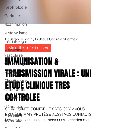
Néphrologie
Gériatrie
Réanimation
Métabolisme
Hématologie
Médecine
vasculaire
Dr Sarah Hussein / Pr Jésus Gonzalez-Bermejo
Gynécologie
Maladies infectieuses
Pédiatrie
IMMUNISATION &
Diabétologie
TRANSMISSION VIRALE : UNE
Orthopédie
Epidémiologie
ETUDE CLINIQUE TRES
Génétique
CONTROLEE
Médecine
Générale
SE VACCINER CONTRE LE SARS-COV-2 VOUS