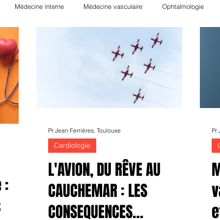
Médecine interne
Médecine vasculaire
Ophtalmologie
ie
Néphrologie
Rhumatologie
Hématologie
Nutrition
Hépato-Gastro-entérologie
Transplantation
Orthopédie
Pha
gique
Radiologie
Allergologie
Biologie
Psychiatrie
Pr Jean Ferrières, Toulouse
Pr
Cardiologie
L'AVION, DU RÊVE AU
M
 :
CAUCHEMAR : LES
v
s
CONSEQUENCES
e