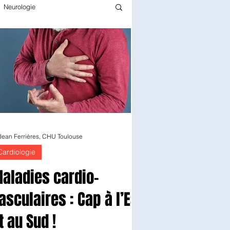
Neurologie
Infectiologie
Gériatrie
rmacie
Pédiatrie
Chirurgie
Epidémiologie
 Jean Ferrières, CHU Toulouse
Cardiologie
aladies cardio-
asculaires : Cap à l’Est
t au Sud !