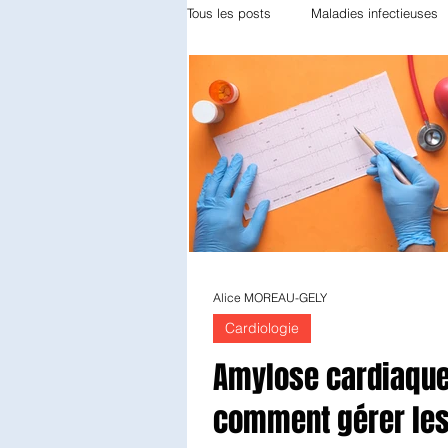
Tous les posts
Maladies infectieuses
Appareil locomoteur
Gynécolog
Odontologie
Réanimation
Diabétologie
Anatomie patholo
Alice MOREAU-GELY
Cardiologie
Endocrinologie
Radiothérapie
Amylose cardiaque
comment gérer le