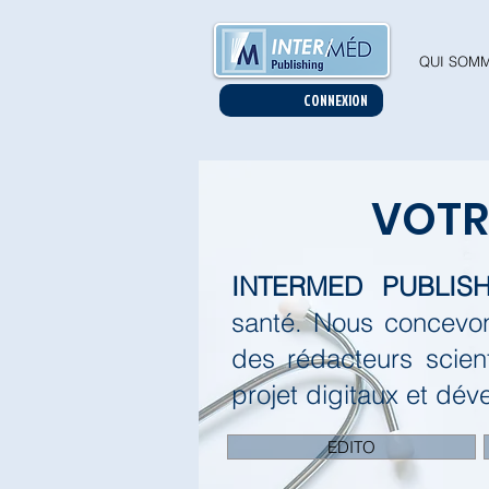
QUI SOMM
CONNEXION
VOT
INTERMED PUBLISH
santé.
Nous concevon
des rédacteurs scien
projet digitaux et dév
EDITO