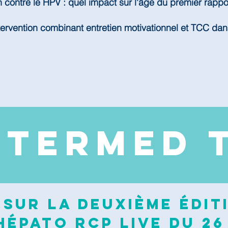
n contre le HPV : quel impact sur l'âge du premier rappo
tervention combinant entretien motivationnel et TCC dan
NTERMED 
sur la deuxième édit
épato RCP Live du 26