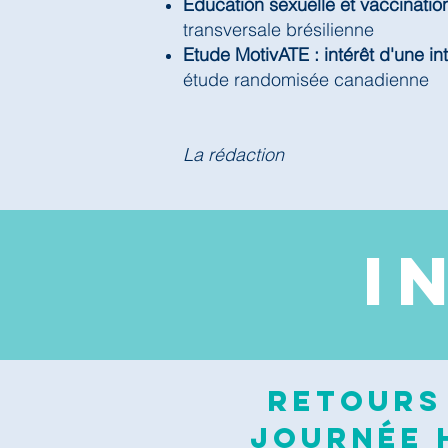
Education sexuelle et vaccinatio
transversale brésilienne
Etude MotivATE : intérêt d'une in
étude randomisée canadienne
La rédaction
I
Retours 
journée H