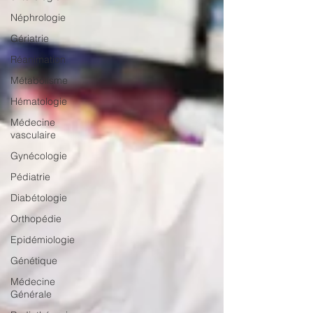
Néphrologie
Gériatrie
Réanimation
Métabolisme
Hématologie
Médecine
vasculaire
Gynécologie
Pédiatrie
Diabétologie
Orthopédie
Epidémiologie
Génétique
Médecine
Générale