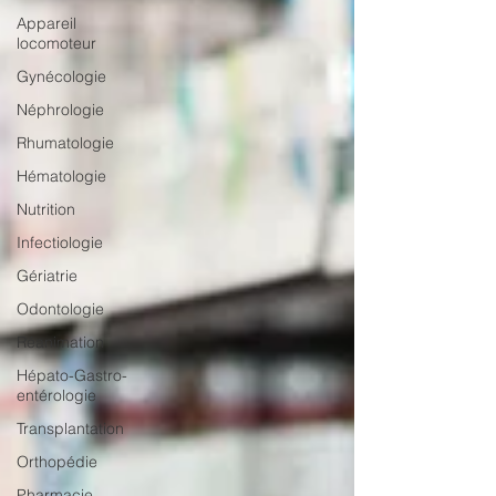
Appareil
locomoteur
Gynécologie
Néphrologie
Rhumatologie
Hématologie
Nutrition
Infectiologie
Gériatrie
Odontologie
Réanimation
Hépato-Gastro-
entérologie
Transplantation
Orthopédie
Pharmacie