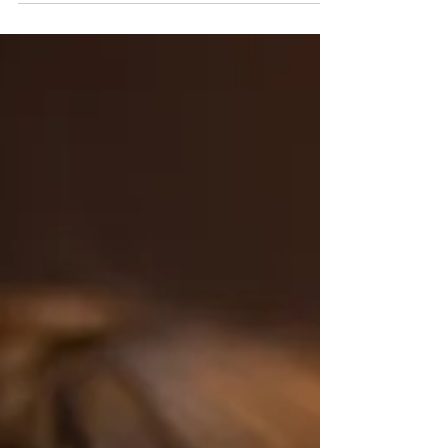
l'administration précoce du surfactant: développement
et validation d'un modèle prédictif.