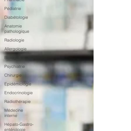
Pédiatrie
Diabétologie
Anatomie
pathologique
Radiologie
Allergologie
Biologie
Psychiatrie
Chirurgie
Epidémiologie
Endocrinologie
Radiothérapie
Médecine
interne
Hépato-Gastro-
entérologie