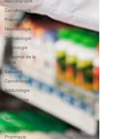
Radiothérapie
Cancérologie
Pneumologie
Néonatologie
Dermatologie
Cardiologie
Economie de la
Santé
Sexualité
Cancérologie
Addictologie
Psychologie
Urologie
Technologie
Obstétrique
Pharmacie