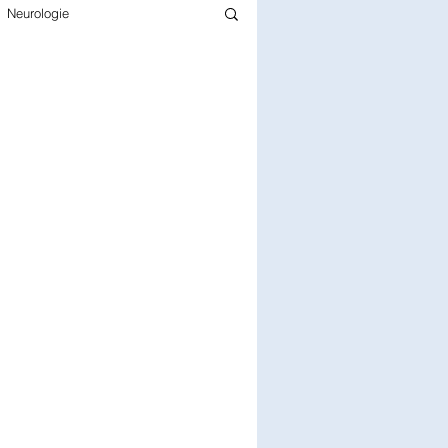
Neurologie
Infectiologie
Gériatrie
rmacie
Pédiatrie
Chirurgie
Epidémiologie