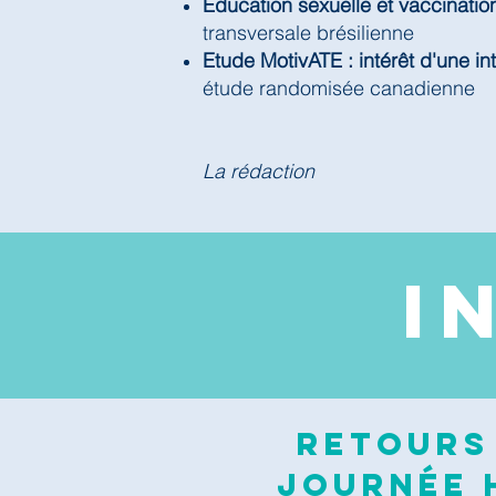
Education sexuelle et vaccinatio
transversale brésilienne
Etude MotivATE : intérêt d'une in
étude randomisée canadienne
La rédaction
I
Retours 
journée H