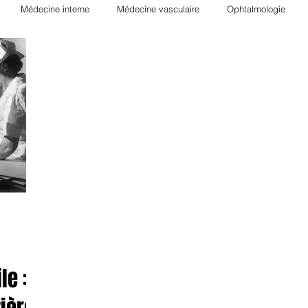
Médecine interne
Médecine vasculaire
Ophtalmologie
ie
Néphrologie
Rhumatologie
Hématologie
Nutrition
Hépato-Gastro-entérologie
Transplantation
Orthopédie
Pha
gique
Radiologie
Allergologie
Biologie
Psychiatrie
le :