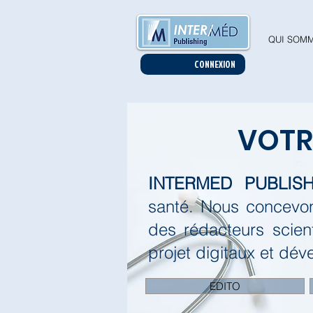
QUI SOMM
CONNEXION
VOT
INTERMED PUBLISH
santé.
Nous concevon
des rédacteurs scien
projet digitaux et dév
EDITO