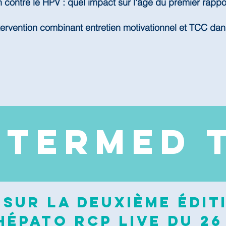
n contre le HPV : quel impact sur l'âge du premier rappo
tervention combinant entretien motivationnel et TCC dan
NTERMED 
sur la deuxième édit
épato RCP Live du 26