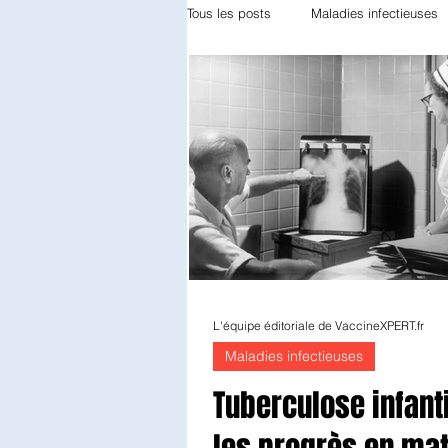
Tous les posts
Maladies infectieuses
Appareil locomoteur
Gynécolog
Odontologie
Réanimation
Diabétologie
Anatomie patholo
L'équipe éditoriale de VaccineXPERT.fr
Endocrinologie
Radiothérapie
Maladies infectieuses
Tuberculose infanti