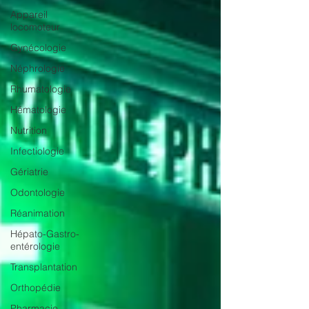
Appareil
locomoteur
Gynécologie
Néphrologie
Rhumatologie
Hématologie
Nutrition
Infectiologie
Gériatrie
Odontologie
Réanimation
Hépato-Gastro-
entérologie
Transplantation
Orthopédie
Pharmacie