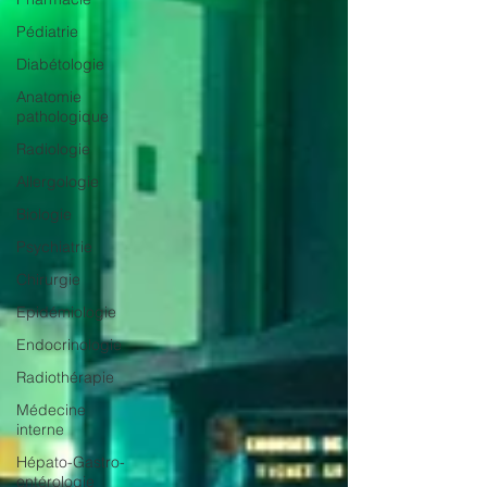
Pédiatrie
Diabétologie
Anatomie
pathologique
Radiologie
Allergologie
Biologie
Psychiatrie
Chirurgie
Epidémiologie
Endocrinologie
Radiothérapie
Médecine
interne
Hépato-Gastro-
entérologie