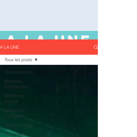
A LA UNE
A LA UNE
Tous les posts
Tous les posts
Maladies
infectieuses
Médecine
interne
Médecine
vasculaire
Ophtalmologie
Neurologie