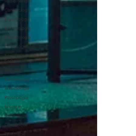
Radiothérapie
Cancérologie
Pneumologie
Néonatologie
Dermatologie
Cardiologie
Economie de la
Santé
Sexualité
Cancérologie
Addictologie
Psychologie
Urologie
Technologie
Obstétrique
Pharmacie