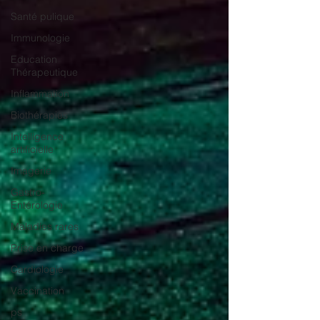
Santé pulique
Immunologie
Education
Thérapeutique
Inflammation
Biothérapies
Intelligence
artificielle
Imagerie
Gastro-
Entérologie
Maladies rares
Prise en charge
Cardiologie
Vaccination
ps