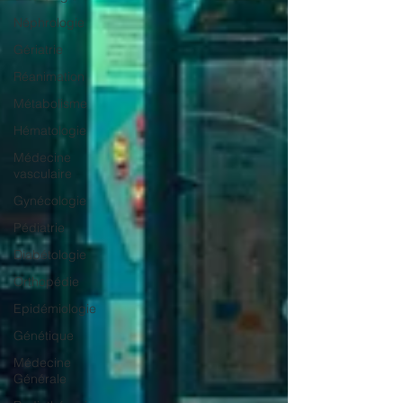
Néphrologie
Gériatrie
Réanimation
Métabolisme
Hématologie
Médecine
vasculaire
Gynécologie
Pédiatrie
Diabétologie
Orthopédie
Epidémiologie
Génétique
Médecine
Générale