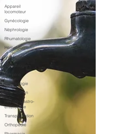
Appareil
locomoteur
Gynécologie
Néphrologie
Rhumatologie
Hématologie
Nutrition
Infectiologie
Gériatrie
Odontologie
Réanimation
Hépato-Gastro-
entérologie
Transplantation
Orthopédie
Pharmacie