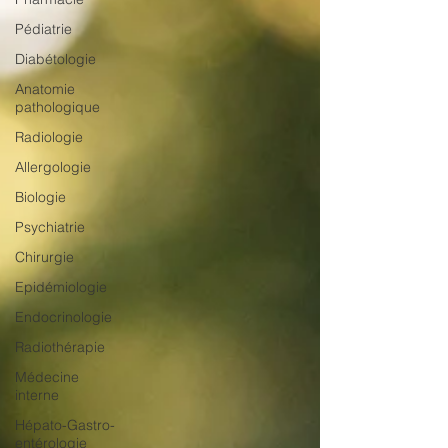
Pédiatrie
Diabétologie
Anatomie
pathologique
Radiologie
Allergologie
Biologie
Psychiatrie
Chirurgie
Epidémiologie
Endocrinologie
Radiothérapie
Médecine
interne
Hépato-Gastro-
entérologie