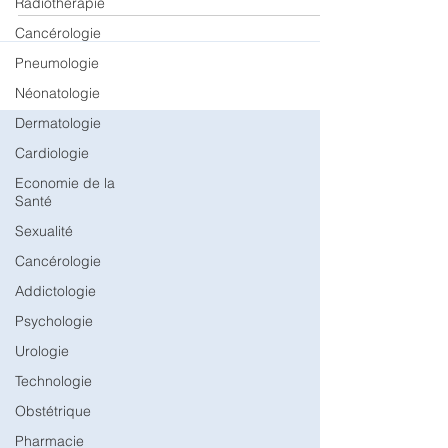
Radiothérapie
PRISE EN CHARGE DU RETARD D'ÉLIMINATION DU
Cancérologie
MÉCONIUM CHEZ LES PRÉMATURÉS : ENQUÊTE
Pneumologie
DANS LES UNITES DE SOINS INTENSIFS (USI)
NÉONATALES...
Néonatologie
Dermatologie
Cardiologie
Economie de la
Santé
Sexualité
Cancérologie
Addictologie
Psychologie
Urologie
Technologie
Obstétrique
Pharmacie