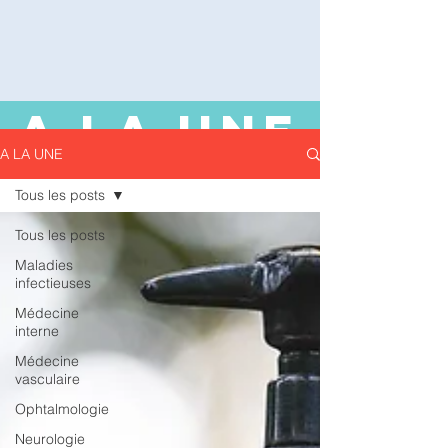
A LA UNE
A LA UNE
Tous les posts
Tous les posts
Maladies
infectieuses
Médecine
interne
Médecine
vasculaire
Ophtalmologie
Neurologie