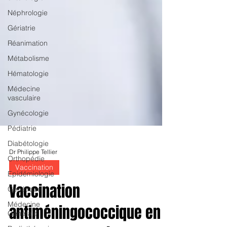
Néphrologie
Gériatrie
Réanimation
Métabolisme
Hématologie
Médecine
vasculaire
Gynécologie
Pédiatrie
Diabétologie
Orthopédie
Epidémiologie
Génétique
Dr Philippe Tellier
Médecine
Vaccination
Générale