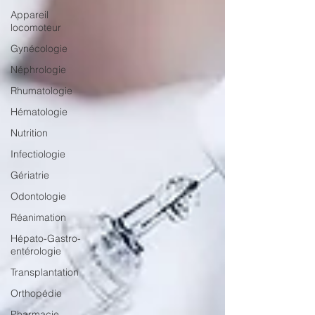
Appareil
locomoteur
Gynécologie
Néphrologie
Rhumatologie
Hématologie
Nutrition
Infectiologie
Gériatrie
Odontologie
Réanimation
Hépato-Gastro-
entérologie
Transplantation
Orthopédie
Pharmacie