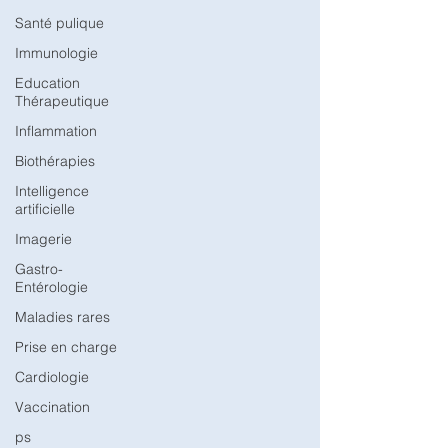
l’Institut Pasteur et Santé publique France a évalué
Santé pulique
l’impact potent
Immunologie
Education
Thérapeutique
Inflammation
Biothérapies
Intelligence
artificielle
Imagerie
Gastro-
Entérologie
Maladies rares
Prise en charge
Cardiologie
Vaccination
ps