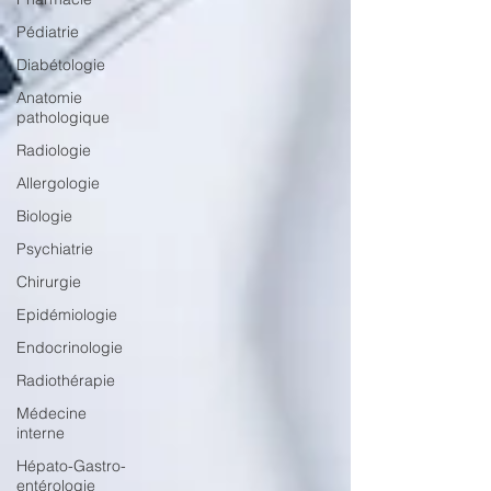
Pédiatrie
Diabétologie
Anatomie
pathologique
Radiologie
Allergologie
Biologie
Psychiatrie
Chirurgie
Epidémiologie
Endocrinologie
Radiothérapie
Médecine
interne
Hépato-Gastro-
entérologie