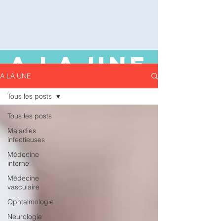
A LA UNE
A LA UNE
Tous les posts
Tous les posts
Maladies
infectieuses
Médecine
interne
Médecine
vasculaire
Ophtalmologie
Neurologie