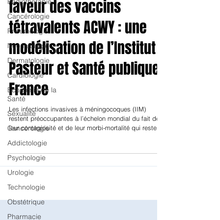
Vaccination
Radiothérapie
Cancérologie
antiméningococcique en
Pneumologie
faveur des vaccins
Néonatologie
Dermatologie
tétravalents ACWY : une
Cardiologie
modélisation de l’Institut
Economie de la
Santé
Pasteur et Santé publique
Sexualité
France
Cancérologie
Addictologie
Les infections invasives à méningocoques (IIM)
Psychologie
restent préoccupantes à l’échelon mondial du fait de
leur contagiosité et de leur morbi-mortalité qui reste
Urologie
lourde en dépit de l’antibiothérapie. En France, 500
cas sont déclarés chaque année. Après la vaccination
Technologie
obligatoire contre le sérogroupe C, les sérogroupes B,
Obstétrique
W et Y ont gagné en importance. Pour adapter la
stratégie nationale, une modélisation menée par
Pharmacie