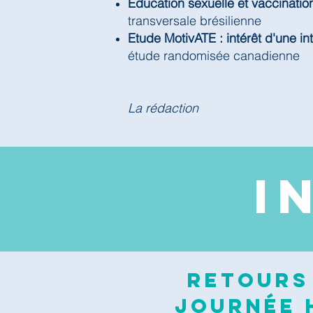
Education sexuelle et vaccinatio
transversale brésilienne
Etude MotivATE : intérêt d'une in
étude randomisée canadienne
La rédaction
I
Retours 
journée H