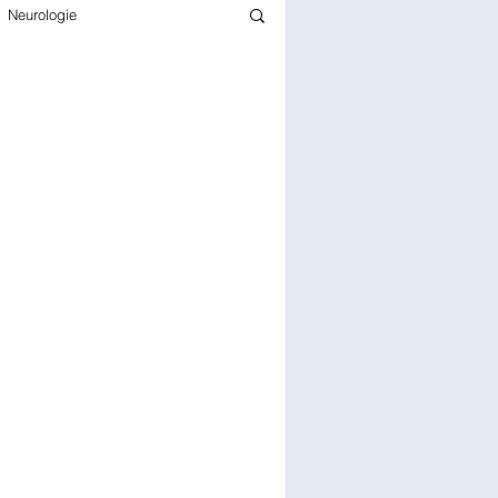
Neurologie
Infectiologie
Gériatrie
rmacie
Pédiatrie
Chirurgie
Epidémiologie