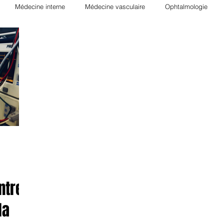
Médecine interne
Médecine vasculaire
Ophtalmologie
ie
Néphrologie
Rhumatologie
Hématologie
Nutrition
Hépato-Gastro-entérologie
Transplantation
Orthopédie
Pha
gique
Radiologie
Allergologie
Biologie
Psychiatrie
entre
la