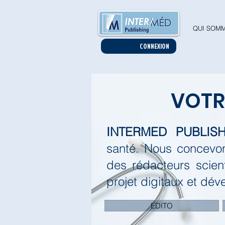
QUI SOMM
CONNEXION
VOT
INTERMED PUBLISH
santé.
Nous concevon
des rédacteurs scien
projet digitaux et dév
EDITO