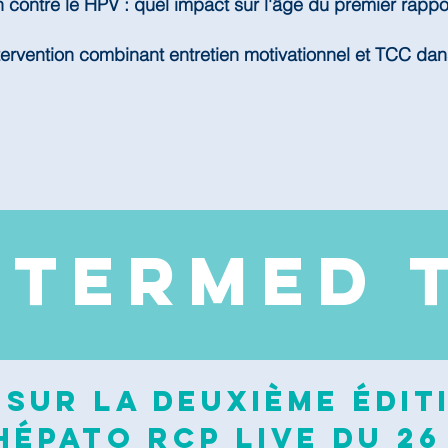
n contre le HPV : quel impact sur l'âge du premier rappo
tervention combinant entretien motivationnel et TCC dan
NTERMED 
sur la deuxième édit
épato RCP Live du 26