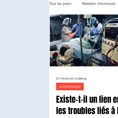
Tous les posts
Maladies infectieuses
Appareil locomoteur
Gynécolog
Odontologie
Réanimation
Diabétologie
Anatomie patholo
Dr Hedlund Lindberg
Addictologie
Endocrinologie
Radiothérapie
Existe-t-il un lien 
les troubles liés à 