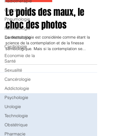
Radiothérapie
Pr. Nejib DOSS, Tunisie
Cancérologie
Appareil locomoteur
Pneumologie
Le poids des maux, le
Néonatologie
Dermatologie
choc des photos
Cardiologie
Economie de la
La dermatologie est considérée comme étant la
Santé
science de la contemplation et de la finesse
séméiologique. Mais si la contemplation se...
Sexualité
Cancérologie
Addictologie
Psychologie
Urologie
Technologie
Obstétrique
Pharmacie