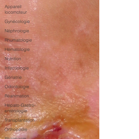
Appareil
locomoteur
Gynécologie
Néphrologie
Rhumatologie
Hématologie
Nutrition
Infectiologie
Gériatrie
Odontologie
Réanimation
Hépato-Gastro-
entérologie
Transplantation
Orthopédie
Pharmacie