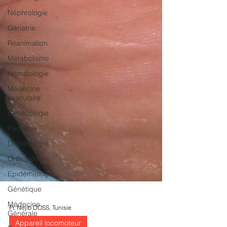
Néphrologie
Gériatrie
Réanimation
Métabolisme
Hématologie
Médecine
vasculaire
Gynécologie
Pédiatrie
Diabétologie
Orthopédie
Epidémiologie
Génétique
Médecine
Générale