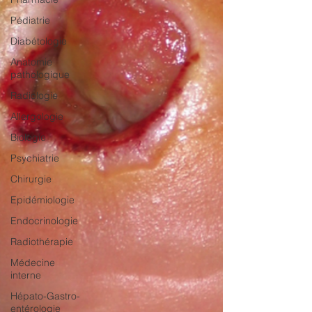
Pédiatrie
Diabétologie
Anatomie
pathologique
Radiologie
Allergologie
Biologie
Psychiatrie
Chirurgie
Epidémiologie
Endocrinologie
Radiothérapie
Médecine
interne
Hépato-Gastro-
entérologie