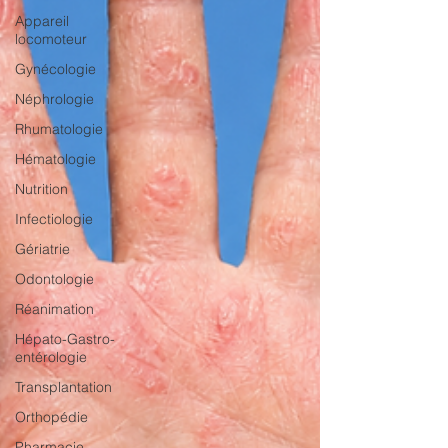
Appareil
locomoteur
Gynécologie
Néphrologie
Rhumatologie
Hématologie
Nutrition
Infectiologie
Gériatrie
Odontologie
Réanimation
Hépato-Gastro-
entérologie
Transplantation
Orthopédie
Pharmacie