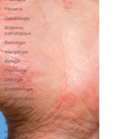
Pédiatrie
Diabétologie
Anatomie
pathologique
Radiologie
Allergologie
Biologie
Psychiatrie
Chirurgie
Epidémiologie
Endocrinologie
Radiothérapie
Médecine
interne
Hépato-Gastro-
entérologie