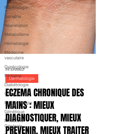
Néphrologie
Gériatrie
Réanimation
Métabolisme
Hématologie
Médecine
vasculaire
Gynécologie
Pédiatrie
Diabétologie
Orthopédie
INTER/MED
Epidémiologie
Dermatologie
Génétique
Médecine
ECZEMA CHRONIQUE DES
Générale