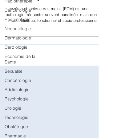
MAINS : MIEUX
Radiothérapie
Cancérologie
DIAGNOSTIQUER, MIEUX
Pneumologie
PREVENIR, MIEUX TRAITER
Néonatologie
Dermatologie
L’eczéma chronique des mains (ECM) est une
Cardiologie
pathologie fréquente, souvent banalisée, mais dont
l’impact clinique, fonctionnel et socio-professionnel est
Economie de la
considérable. Longtemps assimilé à tort à une simple
Santé
variante de dermatite atopique, il constitue pourtant
Sexualité
une entité à part entière, à l’étiologie souvent
multifactorielle, dominée par l’exposition aux irritants,
Cancérologie
aux allergènes et à la constitution atopique, avec de
fréquents phénotypes chevauchants. Dans la
Addictologie
pratique, cette c
Psychologie
Urologie
Technologie
Obstétrique
Pharmacie