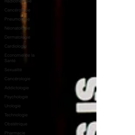
Radiothérapie
Cancérologie
Pneumologie
Néonatologie
Dermatologie
Cardiologie
Economie de la
Santé
Sexualité
Cancérologie
Addictologie
Psychologie
Urologie
Technologie
Obstétrique
Pharmacie