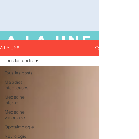
A LA UNE
A LA UNE
Tous les posts
Tous les posts
Maladies
infectieuses
Médecine
interne
Médecine
vasculaire
Ophtalmologie
Neurologie