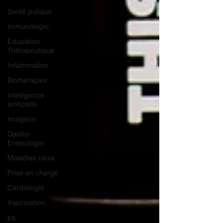
Santé pulique
Immunologie
Education
Thérapeutique
Inflammation
Biothérapies
Intelligence
artificielle
Imagerie
Gastro-
Entérologie
Maladies rares
Prise en charge
Cardiologie
Vaccination
ps