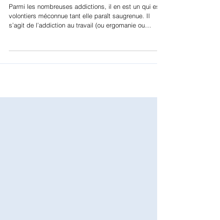
comment la reconnaître?
Parmi les nombreuses addictions, il en est un qui est
volontiers méconnue tant elle paraît saugrenue. Il
s’agit de l’addiction au travail (ou ergomanie ou
workaholisme) qui d’ailleurs n’est pas reconnue par les
classifications internationales des maladies (cf DSM-5,
CIM-11). Elle n’en partage moins de nombreux traits
avec les autres troubles addictifs, notamment la perte
de contrôle, le craving et la persévérance malgré les
dommages qu’elle cause. Elle se manifeste par un
eng