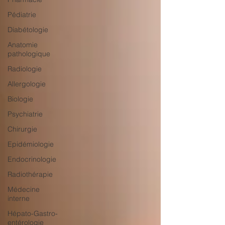
Pédiatrie
Diabétologie
Anatomie
pathologique
Radiologie
Allergologie
Biologie
Psychiatrie
Chirurgie
Epidémiologie
Endocrinologie
Radiothérapie
Médecine
interne
Hépato-Gastro-
entérologie