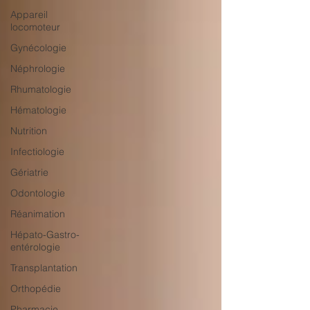
Appareil
locomoteur
Gynécologie
Néphrologie
Rhumatologie
Hématologie
Nutrition
Infectiologie
Gériatrie
Odontologie
Réanimation
Hépato-Gastro-
entérologie
Transplantation
Orthopédie
Pharmacie