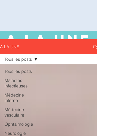
A LA UNE
A LA UNE
Tous les posts
Tous les posts
Maladies
infectieuses
Médecine
interne
Médecine
vasculaire
Ophtalmologie
Neurologie