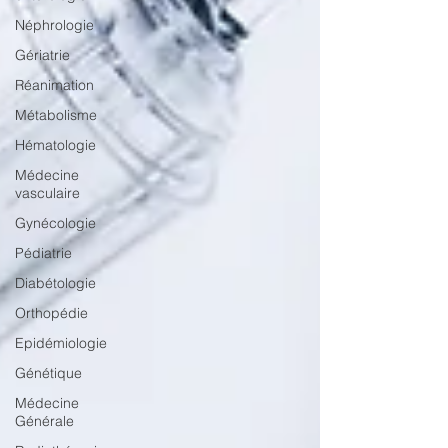
Néphrologie
Gériatrie
Réanimation
Métabolisme
Hématologie
Médecine
vasculaire
Gynécologie
Pédiatrie
Diabétologie
Orthopédie
Epidémiologie
Génétique
Médecine
Générale