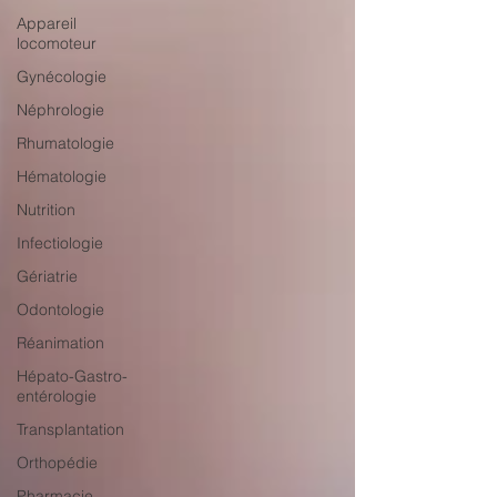
Appareil
locomoteur
Gynécologie
Néphrologie
Rhumatologie
Hématologie
Nutrition
Infectiologie
Gériatrie
Odontologie
Réanimation
Hépato-Gastro-
entérologie
Transplantation
Orthopédie
Pharmacie