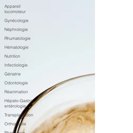
Appareil
locomoteur
Gynécologie
Néphrologie
Rhumatologie
Hématologie
Nutrition
Infectiologie
Gériatrie
Odontologie
Réanimation
Hépato-Gastro-
entérologie
Transplantation
Orthopédie
Pharmacie