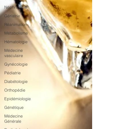
Néphrologie
Gériatrie
Réanimation
Métabolisme
Hématologie
Médecine
vasculaire
Gynécologie
Pédiatrie
Diabétologie
Orthopédie
Epidémiologie
Génétique
Médecine
Générale