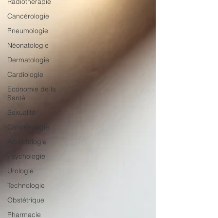
Radiothérapie
Cancérologie
Pneumologie
Néonatologie
Dermatologie
Cardiologie
Economie de la
Santé
Sexualité
Cancérologie
Addictologie
Psychologie
Urologie
Technologie
Obstétrique
Pharmacie