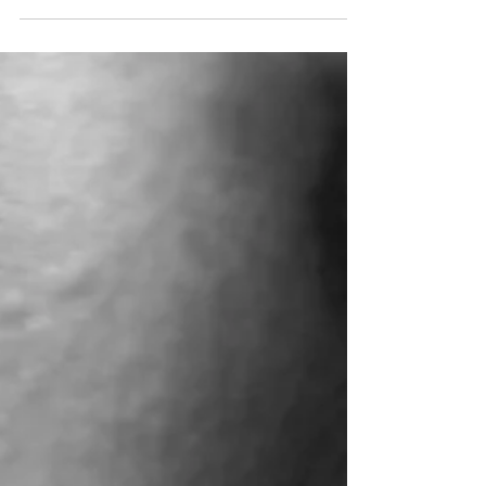
Cet article fait la synthèse d’une revue exhaustive de
la littérature entre 1979 et août 2020 des cas de
maladies lysosomales parmi les...