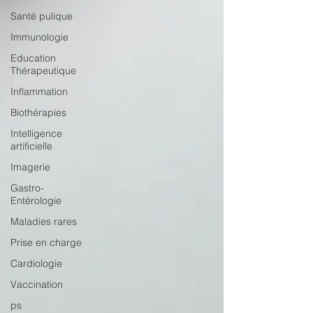
Santé pulique
Immunologie
Education
Thérapeutique
Inflammation
Biothérapies
Intelligence
artificielle
Imagerie
Gastro-
Entérologie
Maladies rares
Prise en charge
Cardiologie
Vaccination
ps