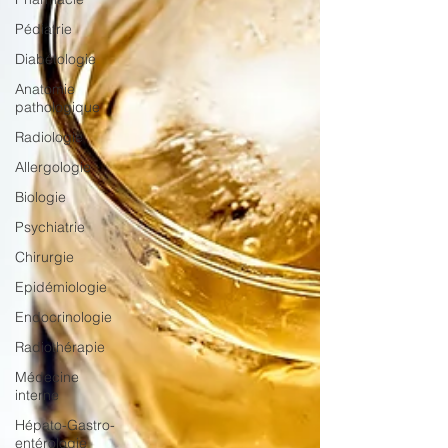
Pédiatrie
Diabétologie
Anatomie
pathologique
Radiologie
Allergologie
Biologie
Psychiatrie
Chirurgie
Epidémiologie
Endocrinologie
Radiothérapie
Médecine
interne
Hépato-Gastro-
entérologie