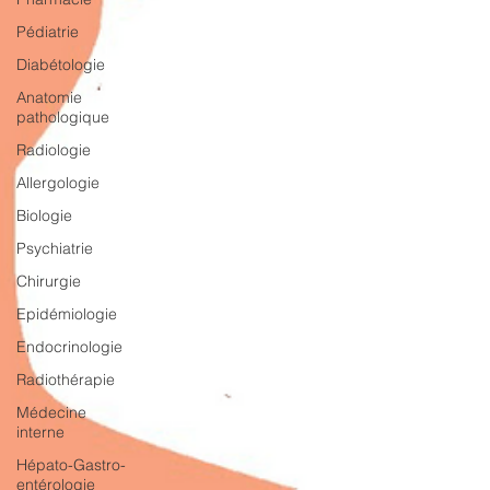
Pédiatrie
Diabétologie
Anatomie
pathologique
Radiologie
Allergologie
Biologie
Psychiatrie
Chirurgie
Epidémiologie
Endocrinologie
Radiothérapie
Médecine
interne
Hépato-Gastro-
entérologie