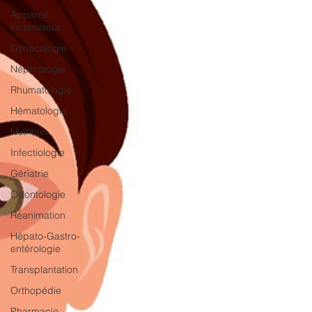
Appareil
locomoteur
Gynécologie
Néphrologie
Rhumatologie
Hématologie
Nutrition
Infectiologie
Gériatrie
Odontologie
Réanimation
Hépato-Gastro-
entérologie
Transplantation
Orthopédie
Pharmacie