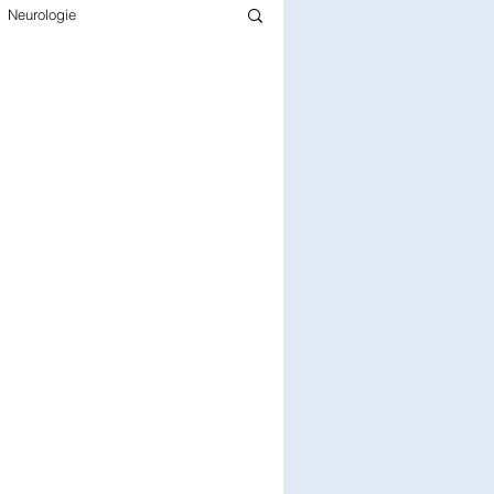
Neurologie
Infectiologie
Gériatrie
rmacie
Pédiatrie
Chirurgie
Epidémiologie