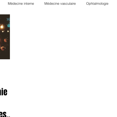
Médecine interne
Médecine vasculaire
Ophtalmologie
ie
Néphrologie
Rhumatologie
Hématologie
Nutrition
Hépato-Gastro-entérologie
Transplantation
Orthopédie
Pha
gique
Radiologie
Allergologie
Biologie
Psychiatrie
mie
es