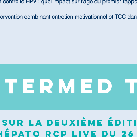
n contre le HPV : quel impact sur l'âge du premier rappo
tervention combinant entretien motivationnel et TCC dan
NTERMED 
sur la deuxième édit
épato RCP Live du 26