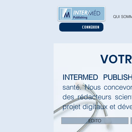
QUI SOMM
CONNEXION
VOT
INTERMED PUBLISH
santé.
Nous concevon
des rédacteurs scien
projet digitaux et dév
EDITO