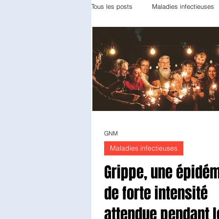
Tous les posts
Maladies infectieuses
Appareil locomoteur
Gynécolog
Odontologie
Réanimation
Diabétologie
Anatomie patholo
GNM
Maladies infectieuses
Endocrinologie
Radiothérapie
Grippe, une épidé
de forte intensité
attendue pendant l