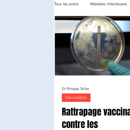
Tous les posts
Maladies infectieuses
Appareil locomoteur
Gynécolog
Odontologie
Réanimation
Diabétologie
Anatomie patholo
Dr Philippe Tellier
Endocrinologie
Radiothérapie
Vaccination
Rattrapage vaccina
contre les