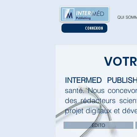
QUI SOMM
CONNEXION
VOT
INTERMED PUBLISH
santé.
Nous concevon
des rédacteurs scien
projet digitaux et dév
EDITO