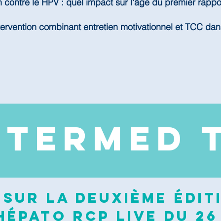
n contre le HPV : quel impact sur l'âge du premier rappo
tervention combinant entretien motivationnel et TCC dan
NTERMED 
sur la deuxième édit
épato RCP Live du 26