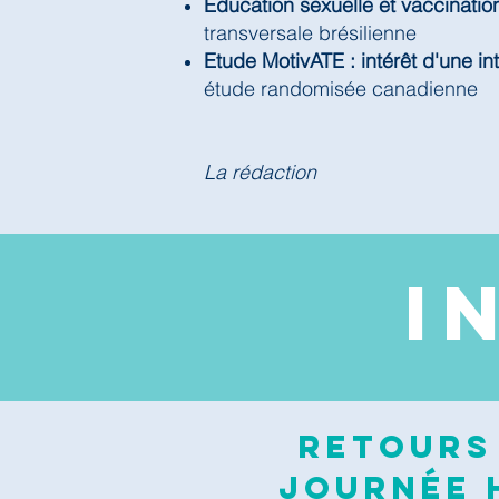
Education sexuelle et vaccinatio
transversale brésilienne
Etude MotivATE : intérêt d'une in
étude randomisée canadienne
La rédaction
I
Retours 
journée H