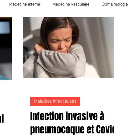
Médecine interne
Médecine vasculaire
Ophtalmologie
ie
Néphrologie
Rhumatologie
Hématologie
Nutrition
Hépato-Gastro-entérologie
Transplantation
Orthopédie
Pha
gique
Radiologie
Allergologie
Biologie
Psychiatrie
-
Maladies infectieuses
Infection invasive à
l
pneumocoque et Covid-