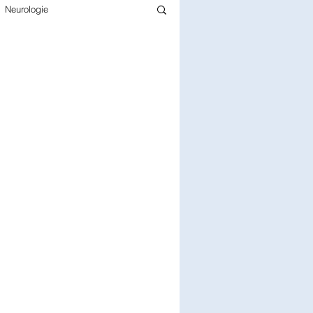
Neurologie
Infectiologie
Gériatrie
rmacie
Pédiatrie
Chirurgie
Epidémiologie