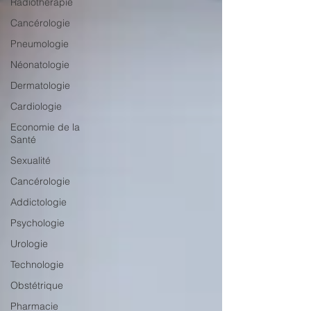
Radiothérapie
Cancérologie
Pneumologie
Néonatologie
Dermatologie
Cardiologie
Economie de la
Santé
Sexualité
Cancérologie
Addictologie
Psychologie
Urologie
Technologie
Obstétrique
Pharmacie