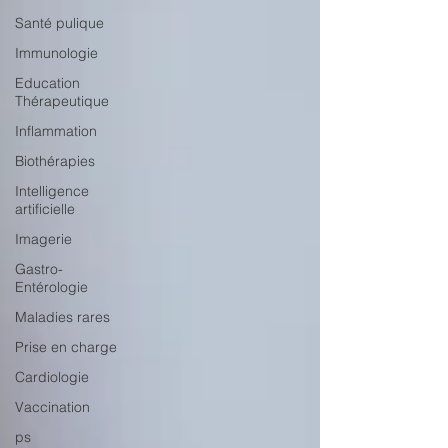
Santé pulique
Immunologie
Education
Thérapeutique
Inflammation
Biothérapies
Intelligence
artificielle
Imagerie
Gastro-
Entérologie
Maladies rares
Prise en charge
Cardiologie
Vaccination
ps