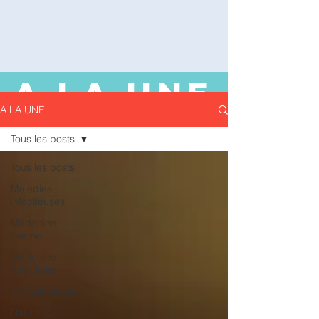
A LA UNE
A LA UNE
Tous les posts
Tous les posts
Maladies
infectieuses
Médecine
interne
Médecine
vasculaire
Ophtalmologie
Neurologie