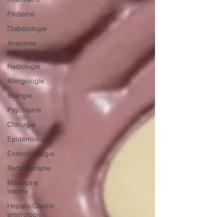
Pédiatrie
Diabétologie
Anatomie
pathologique
Radiologie
Allergologie
Biologie
Psychiatrie
Chirurgie
Epidémiologie
Endocrinologie
Radiothérapie
Médecine
interne
Hépato-Gastro-
entérologie