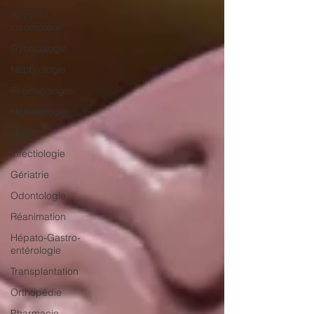
Appareil
locomoteur
Gynécologie
Néphrologie
Rhumatologie
Hématologie
Nutrition
Infectiologie
Gériatrie
Odontologie
Réanimation
Hépato-Gastro-
entérologie
Transplantation
Orthopédie
Pharmacie