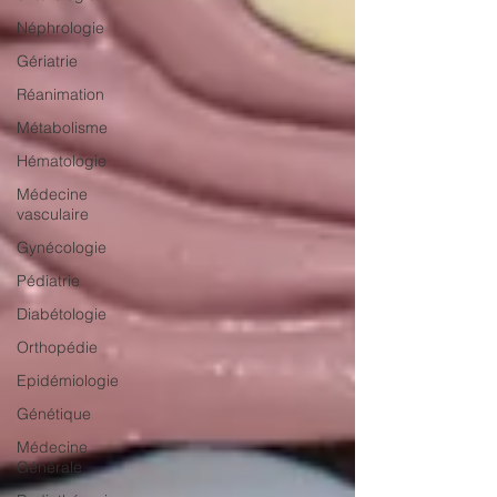
Néphrologie
Gériatrie
Réanimation
Métabolisme
Hématologie
Médecine
vasculaire
Gynécologie
Pédiatrie
Diabétologie
Orthopédie
Epidémiologie
Génétique
Médecine
Générale