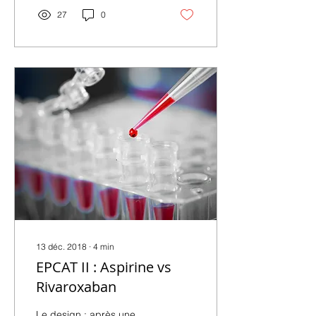
27
0
13 déc. 2018
∙
4
min
EPCAT II : Aspirine vs
Rivaroxaban
Le design : après une