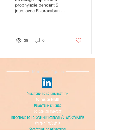
prophylaxie pendant 5
jours avec Rivaroxaban 10
mg/j, randomisation entre
2 groupes : acide
acétylsalicylique...
39
0
Mentions légales
Directeur de la publication
Dr Fabien DUVAL
Rédacteur en chef
Dr Damien Mascret
&
Directrice de la communication
WEBDESIGNER
Valérie THOREUX
Secrétaire de rédaction