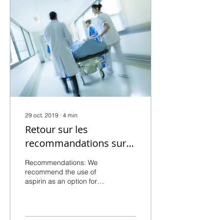
29 oct. 2019
∙
4
min
Retour sur les
recommandations sur
l'aspirine
Recommendations: We
recommend the use of
aspirin as an option for
venous thromboembolism
(VTE) prevention after total
hip arthroplasty,...