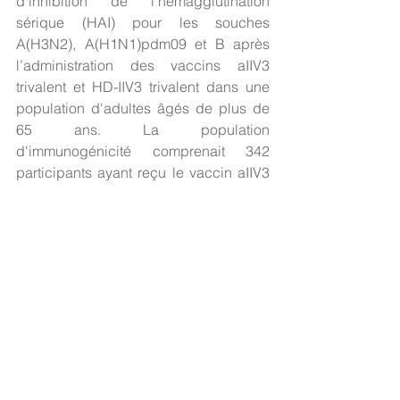
d'inhibition de l'hémagglutination 
sérique (HAI) pour les souches 
A(H3N2), A(H1N1)pdm09 et B après 
l’administration des vaccins aIIV3 
trivalent et HD-IIV3 trivalent dans une 
population d'adultes âgés de plus de 
65 ans. La population 
d'immunogénicité comprenait 342 
participants ayant reçu le vaccin aIIV3 
et 338 participants ayant reçu le vaccin 
HD-IIV3. 
La proportion de participants en 
séroconversion aux souches 
vaccinales A(H3N2) après le vaccin 
aIIV3 (112 participants [32,8%]) était 
inférieure à la proportion de 
participants en séroconversion (130 
participants [38,5%]) à J29 après la 