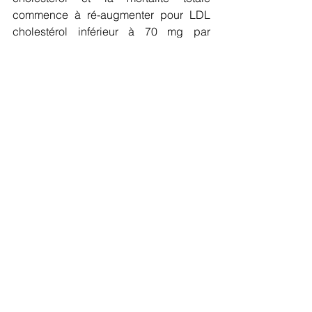
commence à ré-augmenter pour LDL 
cholestérol inférieur à 70 mg par 
décilitre.
Pour les événements 
cardiovasculaires, 57,2 % des 
événements chez les femmes et 52,6 % 
des événements chez les hommes 
pourraient être évités si l’on prenait en 
charge convenablement les 5 facteurs 
de risque modifiables. Pour la mortalité 
totale, 22,2 % des décès pourraient être 
évités si l’on prenait en charge les 
facteurs de risque modifiables chez la 
femme et 19,1 % des décès pourraient 
être évités si l’on prenait en charge les 
facteurs de risque modifiable chez 
l’homme. Si l’on observe la variation 