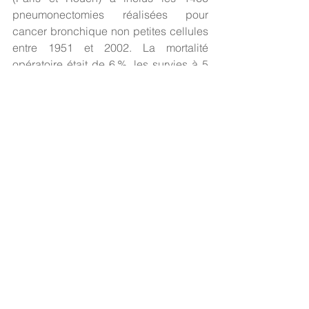
pneumonectomies réalisées pour 
cancer bronchique non petites cellules 
entre 1951 et 2002. La mortalité 
opératoire était de 6 %, les survies à 5 
et 10 ans étaient de 32 et 19 %. 
Les auteurs se sont intéressés aux 250 
survivants à 10 ans (ce qui serait la 