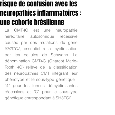
risque de confusion avec les
neuropathies inflammatoires :
une cohorte brésilienne
La CMT4C est une neuropathie 
héréditaire autosomique récessive 
causée par des mutations du gène 
SH3TC2
, essentiel à la myélinisation 
par les cellules de Schwann. La 
dénomination CMT4C (Charcot Marie-
Tooth 4C) relève de la classification 
des neuropathies CMT intégrant leur 
phénotype et le sous-type génétique : 
“4” pour les formes démyélinisantes 
récessives et “C” pour le sous-type 
génétique correspondant à SH3TC2.