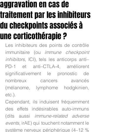
aggravation en cas de
traitement par les inhibiteurs
du checkpoints associés à
une corticothérapie ?
Les inhibiteurs des points de contrôle 
immunitaire (ou 
immune checkpoint 
inhibitors
, ICI), tels les anticorps anti–
PD-1 et anti–CTLA-4, améliorent 
significativement le pronostic de 
nombreux cancers avancés 
(mélanome, lymphome hodgkinien, 
etc.). 
Cependant, ils induisent fréquemment 
des effets indésirables auto-immuns 
(dits aussi 
immune-related adverse 
events
, irAE) qui touchent notamment le 
système nerveux périphérique (4–12 % 