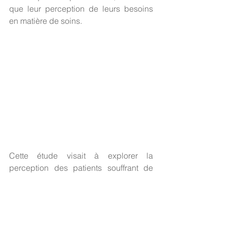
que leur perception de leurs besoins 
en matière de soins. 
Cette étude visait à explorer la 
perception des patients souffrant de 
problèmes d'addiction quant aux liens 
entre chirurgie bariatrique et addiction. 
Elle visait également à explorer leur 
perception du type de soutien qui leur 