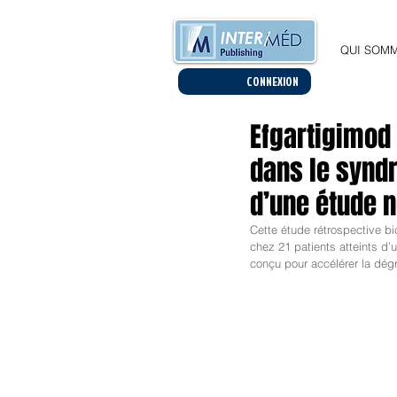
QUI SOMM
CONNEXION
Efgartigimod
dans le syndr
d’une étude 
Cette étude rétrospective bi
chez 21 patients atteints d’
conçu pour accélérer la dég