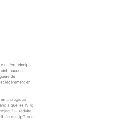
 critère principal -
teint, aucune 
 guère de 
est légèrement en 
e immunologique 
tandis que les IV Ig 
bjectif — réduire 
ciblée des IgG pour 