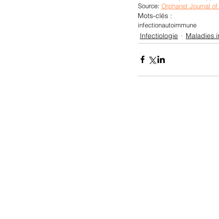
Source:
Orphanet Journal of
Mots-clés :
infection
autoimmune
Infectiologie
Maladies i