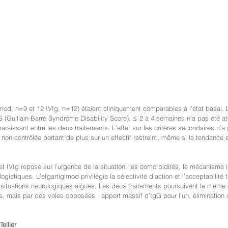
od, n=9 et 12 IVIg, n=12) étaient cliniquement comparables à l’état basal. Le
(Guillain-Barré Syndrome Disability Score). ≤ 2 à 4 semaines n’a pas été at
paraissant entre les deux traitements. L’effet sur les critères secondaires n’a
 non contrôlée portant de plus sur un effectif restreint, même si la tendance 
et IVIg repose sur l’urgence de la situation, les comorbidités, le mécanism
ogistiques. L’efgartigimod privilégie la sélectivité d’action et l’acceptabilité 
 situations neurologiques aiguës. Les deux traitements poursuivent le même o
, mais par des voies opposées : apport massif d’IgG pour l’un, élimination 
Tellier