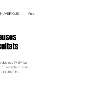
& NUMERIQUE
More
neuses
sultats
lobulines IV (IV Ig) 
if du récepteur FcRn, 
et l’albumine.