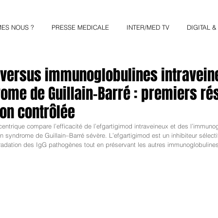
ES NOUS ?
PRESSE MEDICALE
INTER/MED TV
DIGITAL 
 versus immunoglobulines intravei
ome de Guillain–Barré : premiers ré
non contrôlée
centrique compare l’efficacité de l’efgartigimod intraveineux et des l’immunog
un syndrome de Guillain–Barré sévère. L’efgartigimod est un inhibiteur sélect
radation des IgG pathogènes tout en préservant les autres immunoglobulines 