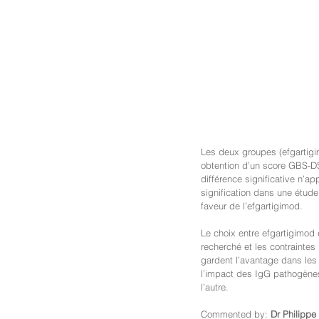
Les deux groupes (efgartigim
obtention d’un score GBS-DS 
différence significative n’ap
signification dans une étude
faveur de l’efgartigimod.
Le choix entre efgartigimod 
recherché et les contraintes l
gardent l’avantage dans les
l’impact des IgG pathogènes
l’autre.
Commented by: 
Dr Philippe 