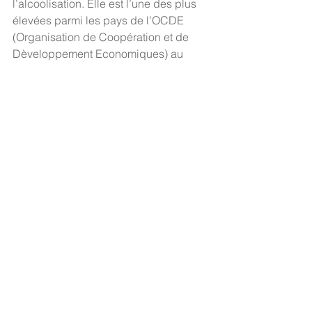
l’alcoolisation. Elle est l’une des plus 
élevées parmi les pays de l’OCDE 
(Organisation de Coopération et de 
Dèveloppement Economiques) au 
point d’atteindre près de 150 grammes 
d’alcool pur par semaine chez les 
adultes de 15 ans et plus (au-delà de 
la recommandation de ne pas 
dépasser 100 g/semaine).