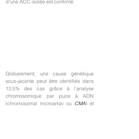
d’une ACC isolée est confirmé. 
Globalement, une cause génétique 
sous-jacente peut être identifiée dans 
12,5% des cas grâce à l’analyse 
chromosomique par puce à ADN 
(chromosomal microarray ou 
CMA
) et 
dans 47% des cas grâce au 
séquençage de l'exome entier (whole 
exome sequencing ou WES). Dans les 
cas où l'ACC est la seule anomalie 