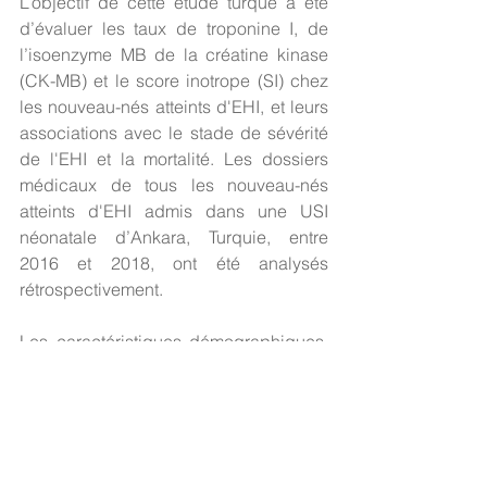
L’objectif de cette étude turque a été 
d’évaluer les taux de troponine I, de 
l’isoenzyme MB de la créatine kinase 
(CK-MB) et le score inotrope (SI) chez 
les nouveau-nés atteints d'EHI, et leurs 
associations avec le stade de sévérité 
de l'EHI et la mortalité. Les dossiers 
médicaux de tous les nouveau-nés 
atteints d'EHI admis dans une USI 
néonatale d’Ankara, Turquie, entre 
2016 et 2018, ont été analysés 
rétrospectivement. 
Les caractéristiques démographiques, 
les crises convulsives, les traitements 
anticonvulsivants, les doses maximales 
d'inotrope et le SI dérivé (dose de 
dopamine [µg/kg/min] + dose de 
dobutamine [µg/kg/min] + 100 ×dose 