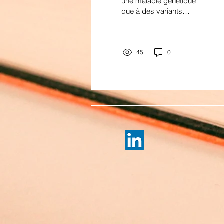
une maladie génétique
due à des variants
pathogènes du gène GLA
associée à deux
phénotypes majeurs : la
forme...
45
0