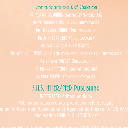
Comité Scientifique & DE Rédaction
Pr Yoram BOUHNIK (Gastroentérologue)
Dr Emmanuelle DERNIS (Rhumatologue)
Dr Morgane FAURE (Pneumologue)
Pr Jean FERRIÈRES (Cardiologue)
Dr Philippe Nüss (PSYCHIATRE)
Dr Sophie PUTMAN (chirurgie orthopédique et traumatologie)
Pr Vincent RAVERY (Urologue)
Dr Pierre SCHNEIDER (dermatologue)
Pr Paul VALENSI (Endocrinologue)
S.A.S. INTER/MED Publishing
INTERMED édition en ligne
Publication réservée aux professionnels de santé
ion Paritaire des Publications et Agences de Presse : 0125 W 
déclaration CNIL : 2117303 v 0