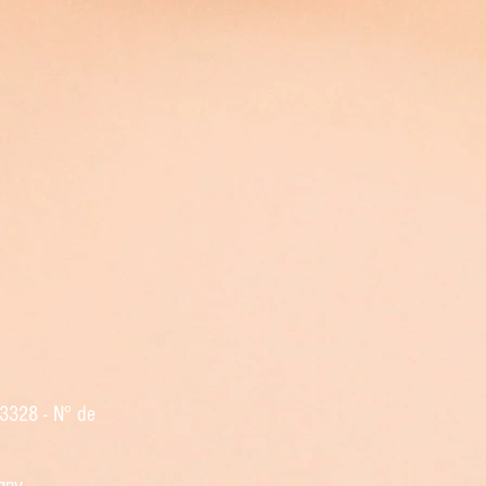
93328 -
N° de