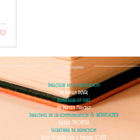
Mentions légales
Directeur de la publication
Dr Fabien DUVAL
Rédacteur en chef
Dr Damien Mascret
&
Directrice de la communication
WEBDESIGNER
Valérie THOREUX
Secrétaire de rédaction
Alice Moreau-Gely &
Pauline COSTE