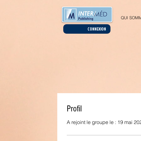
QUI SOMM
CONNEXION
Profil
A rejoint le groupe le : 19 mai 20