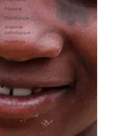
Pédiatrie
Diabétologie
Anatomie
pathologique
Radiologie
Allergologie
Biologie
Psychiatrie
Chirurgie
Epidémiologie
Endocrinologie
Radiothérapie
Médecine
interne
Hépato-Gastro-
entérologie