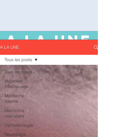
A LA UNE
A LA UNE
Tous les posts
Tous les posts
Maladies
infectieuses
Médecine
interne
Médecine
vasculaire
Ophtalmologie
Neurologie