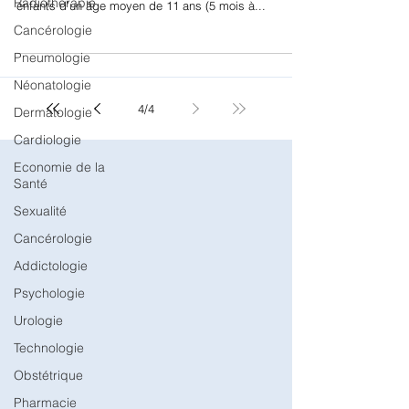
Radiothérapie
Cancérologie
Nous analysons une étude rétrospective sur la
pertinence d’une évaluation métabolique chez 113
Pneumologie
enfants d’un âge moyen de 11 ans (5 mois à...
Néonatologie
Dermatologie
Cardiologie
Economie de la
4
/
4
Santé
Sexualité
Cancérologie
Addictologie
Psychologie
Urologie
Technologie
Obstétrique
Pharmacie