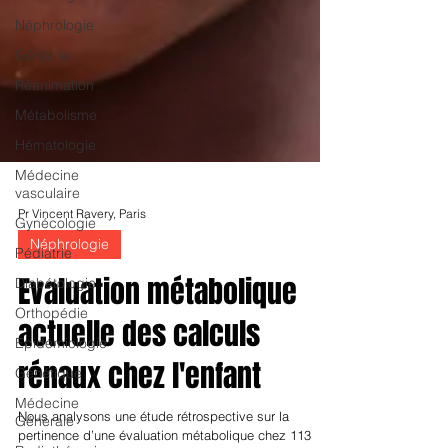
Néphrologie
Gériatrie
Réanimation
Métabolisme
Hématologie
Médecine
vasculaire
Gynécologie
Pédiatrie
Pr Vincent Ravery, Paris
Diabétologie
Néphrologie
Orthopédie
Epidémiologie
Evaluation métabolique
Génétique
actuelle des calculs
Médecine
Générale
rénaux chez l'enfant