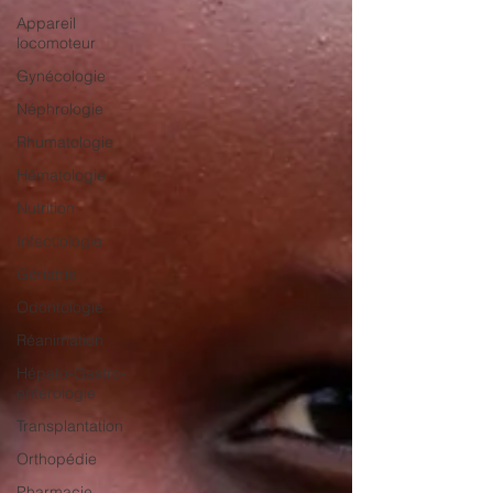
Appareil
locomoteur
Gynécologie
Néphrologie
Rhumatologie
Hématologie
Nutrition
Infectiologie
Gériatrie
Odontologie
Réanimation
Hépato-Gastro-
entérologie
Transplantation
Orthopédie
Pharmacie